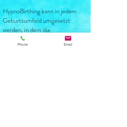
HypnoBirthing kann in jedem
Geburtsumfeld umgesetzt
werden, in dem die
Geburtswünsche der Mutter
Phone
Email
respektiert werden.
Der HypnoBirthingPhilosophie
nach ist die Geburt kein Prozess,
der medizinisch angeleitet
werden muss, damit er sicher ist,
sondern ein sicherer natürlicher
Vorgang und die Chance das
Wunder des Lebens und die